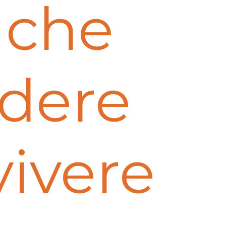
 che
udere
vivere