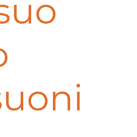
 suo
o
suoni