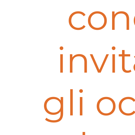
con
invi
gli o