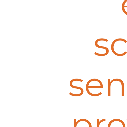
s
sen
pro