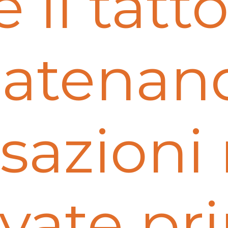
e il tatto
catenan
sazioni
vate pr