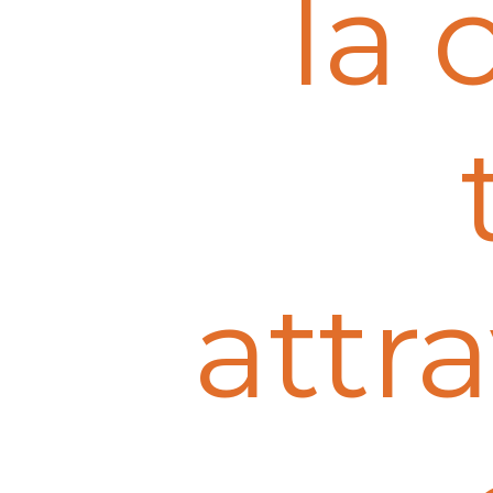
la 
attr