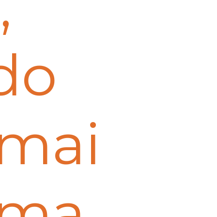
,
do
 mai
ima.