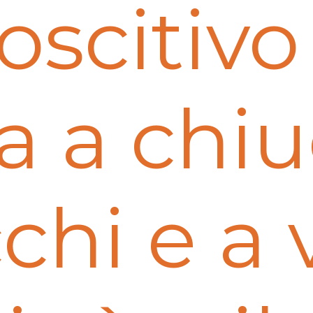
oscitivo
ta a chi
cchi e a 