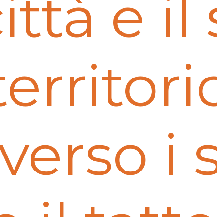
città e il
territori
averso i 