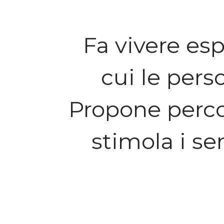
Fa vivere esp
cui le pers
Propone percor
stimola i s